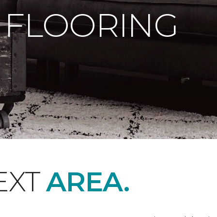
 FLOORING
EXT
AREA.