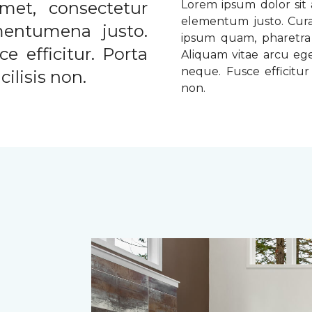
met, consectetur
Lorem ipsum dolor sit a
elementum justo. Curabi
ementumena justo.
ipsum quam, pharetra u
e efficitur. Porta
Aliquam vitae arcu ege
neque. Fusce efficitur 
ilisis non.
non.