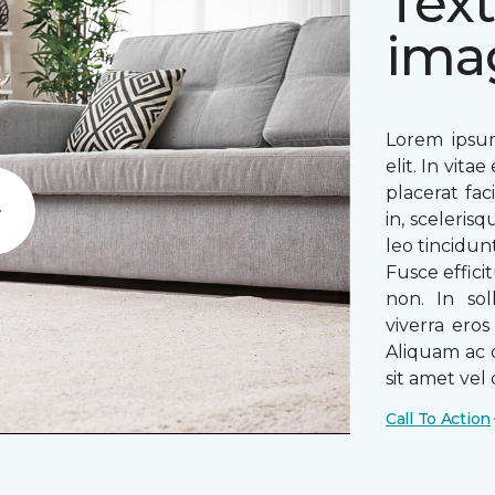
Text
ima
Lorem ipsum
elit. In vit
placerat fac
in, sceleris
Play
leo tincidun
Fusce efficit
non. In sol
viverra ero
Aliquam ac o
sit amet vel o
Call To Action